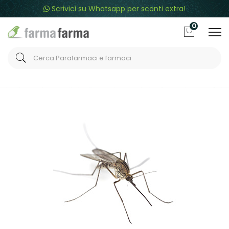
Scrivici su Whatsapp per sconti extra!
0
Home
Categorie
Protezione infestanti