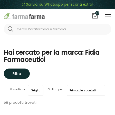
Scrivici su Whatsapp per sconti extra!
0
Home
Marche parafarmaci
Fidia Farmaceutici
Hai cercato per la marca: Fidia
Farmaceutici
Filtra
risultati
Visualizza:
Ordina per :
58 prodotti trovati