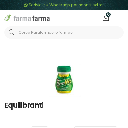
Scrivici su Whatsapp per sconti extra!
0
Home
Categorie
Integrazione alimentare
/ Equilibranti
Equilibranti