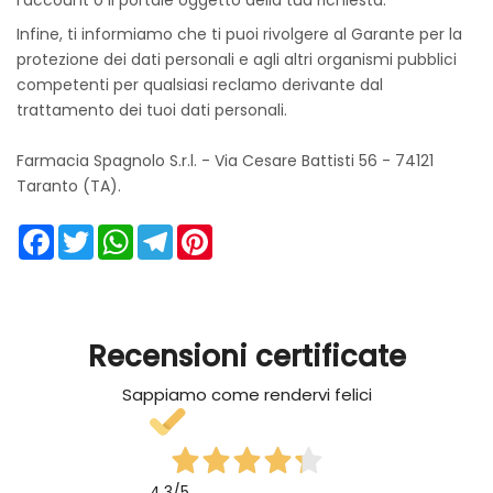
l'account o il portale oggetto della tua richiesta.
Infine, ti informiamo che ti puoi rivolgere al Garante per la
protezione dei dati personali e agli altri organismi pubblici
competenti per qualsiasi reclamo derivante dal
trattamento dei tuoi dati personali.
Farmacia Spagnolo S.r.l. - Via Cesare Battisti 56 - 74121
Taranto (TA).
Facebook
Twitter
WhatsApp
Telegram
Pinterest
Recensioni certificate
Sappiamo come rendervi felici
4,3
/5