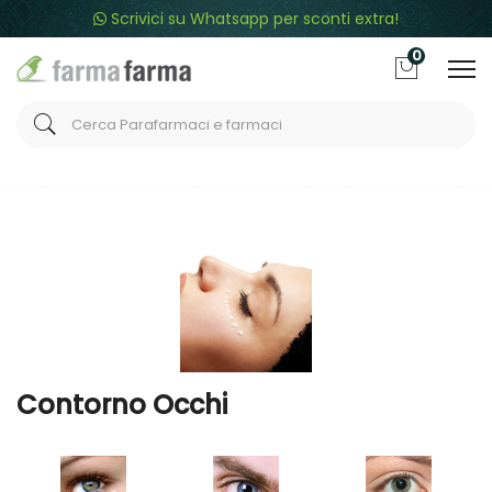
Scrivici su Whatsapp per sconti extra!
0
Home
Categorie
Cosmesi
/ Contorno Occhi
Contorno Occhi