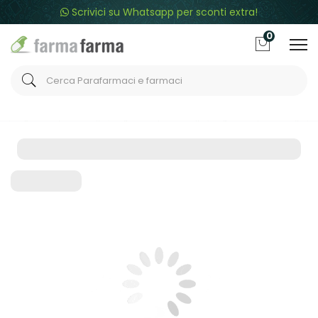
Scrivici su Whatsapp per sconti extra!
0
Home
Categorie
Contorno Occhi
Contorno occhi unisex