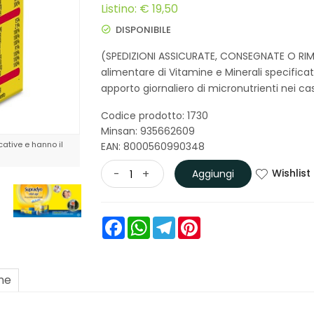
Listino: € 19,50
DISPONIBILE
(SPEDIZIONI ASSICURATE, CONSEGNATE O RIM
alimentare di Vitamine e Minerali specifi
apporto giornaliero di micronutrienti nei ca
Codice prodotto: 1730
Minsan:
935662609
ative e hanno il
EAN: 8000560990348
Wishlist
-
+
Aggiungi
Facebook
WhatsApp
Telegram
Pinterest
one