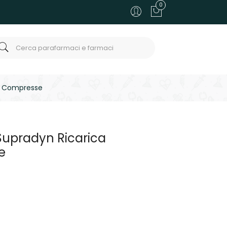
0
35 Compresse
Supradyn Ricarica
e