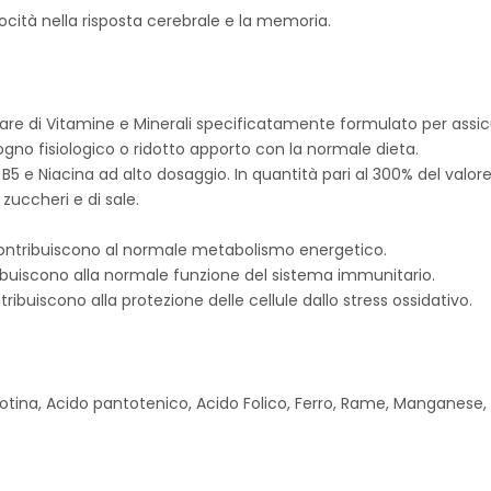
locità nella risposta cerebrale e la memoria.
are di Vitamine e Minerali specificatamente formulato per assic
gno fisiologico o ridotto apporto con la normale dieta.
5 e Niacina ad alto dosaggio. In quantità pari al 300% del valore 
uccheri e di sale.
 contribuiscono al normale metabolismo energetico.
ibuiscono alla normale funzione del sistema immunitario.
ribuiscono alla protezione delle cellule dallo stress ossidativo.
a, Biotina, Acido pantotenico, Acido Folico, Ferro, Rame, Manganese,