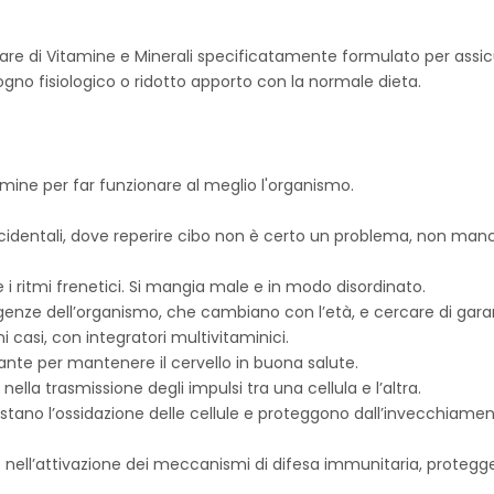
are di Vitamine e Minerali specificatamente formulato per assic
gno fisiologico o ridotto apporto con la normale dieta.
amine per far funzionare al meglio l'organismo.
identali, dove reperire cibo non è certo un problema, non manc
i e i ritmi frenetici. Si mangia male e in modo disordinato.
enze dell’organismo, che cambiano con l’età, e cercare di garanti
i casi, con integratori multivitaminici.
ante per mantenere il cervello in buona salute.
lla trasmissione degli impulsi tra una cellula e l’altra.
rastano l’ossidazione delle cellule e proteggono dall’invecchiam
nell’attivazione dei meccanismi di difesa immunitaria, proteggen