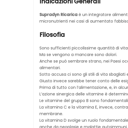
Indicazioni Generali
Supradyn Ricarica
è un integratore aliment
micronutrienti nei casi di aumentato fabbiso
Filosofia
Sono sufficienti piccolissime quantità di vit
Ma se vengono a mancare sono dolori.
Anche se può sembrare strano, nei Paesi occ
alimentari.
Sotto accusa ci sono gli stili di vita sbagliat
Giusto invece sarebbe tener conto delle esig
Prima di tutto con l’alimentazione, e, in alcun
L’azione sinergica delle vitamine è determin
Le vitamine del gruppo B sono fondamentali ne
La vitamina C e la vitamina E, invece, cont
membrane.
La vitamina D svolge un ruolo fondamentale 
anche da neoplasie e malattie autoimmuni.