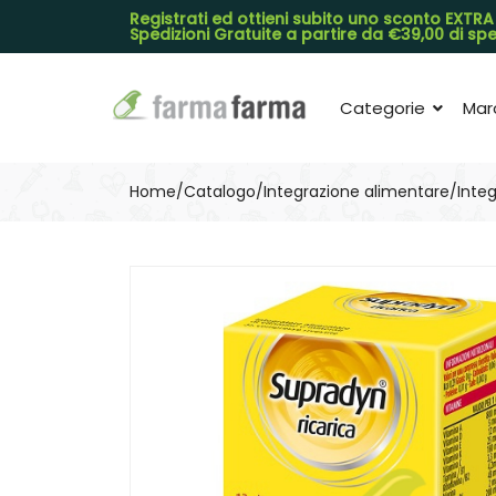
Registrati ed ottieni subito uno sconto EXTRA
Spedizioni Gratuite a partire da €39,00 di s
Categorie
Mar
Home
Catalogo
/
Integrazione alimentare
/
Integ