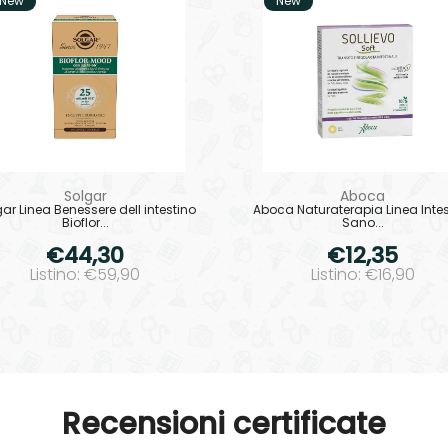
New
New
Solgar
Aboca
ar Linea Benessere dell intestino
Aboca Naturaterapia Linea Intes
Bioflor...
Sano...
€44,30
€12,35
Listino: €59,90
Listino: €16,90
Recensioni certificate