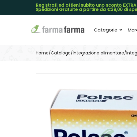
Registrati ed ottieni subito uno sconto EXTRA
Spedizioni Gratuite a partire da €39,00 di s
Categorie
Mar
Home
Catalogo
/
Integrazione alimentare
/
Integ