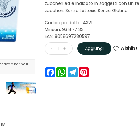
zuccheri ed è indicato in soggetti con un 
zuccheri. Senza Lattosio.Senza Glutine
Codice prodotto: 4321
Minsan:
931477133
EAN: 8058697280597
Wishlist
-
+
Aggiungi
ative e hanno il
Facebook
WhatsApp
Telegram
Pinterest
one