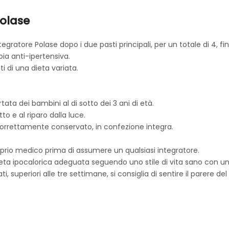
Polase
tegratore Polase dopo i due pasti principali, per un totale di 4, f
pia anti-ipertensiva.
i di una dieta variata.
tata dei bambini al di sotto dei 3 ani di età.
to e al riparo dalla luce.
 correttamente conservato, in confezione integra.
roprio medico prima di assumere un qualsiasi integratore.
a ipocalorica adeguata seguendo uno stile di vita sano con un buo
i, superiori alle tre settimane, si consiglia di sentire il parere de