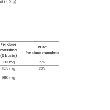
i (< 0,1g).
Per dose
RDA*
massima
Per dose massima
(3 buste)
300 mg
15%
112,5 mg
30%
990 mg