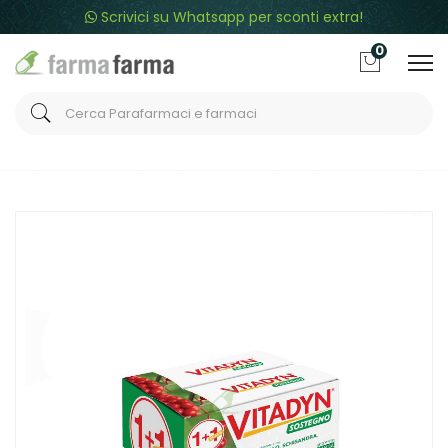
Scrivici su Whatsapp per sconti extra!
0
Home
Catalogo
/
Integrazione alimentare
/
Integratori
Phytogarda Linea Benessere e Salute Vitadyn Sostegno 10
Flaconcini + 10 Omaggio