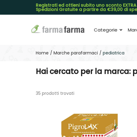
Registrati ed ottieni subito uno sconto EXTRA
Spedizioni Gratuite a partire da €39,00 di s
Categorie
Mar
Home
Marche parafarmaci
pediatrica
Hai cercato per la marca: 
35 prodotti trovati