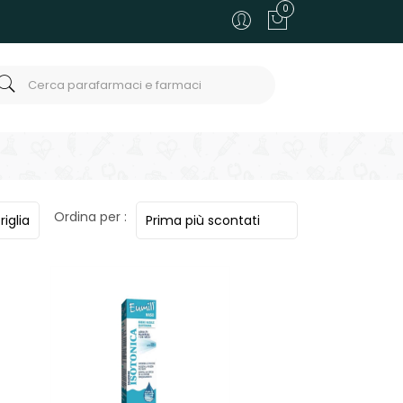
0
Ordina per :