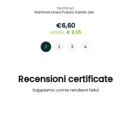
Narhinel
Narhinel Linea Pulizia Salute del...
€6,60
Listino:
€ 8,05
1
2
3
4
Recensioni certificate
Sappiamo come rendervi felici