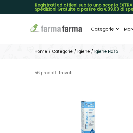
Registrati ed ottieni subito uno sconto EXTRA
Spedizioni Gratuite a partire da €39,00 di s
Categorie
Mar
Home
Categorie
Igiene
Igiene Naso
56 prodotti trovati