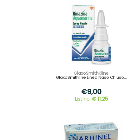
GlaxoSmithKline
GlaxoSmithline Linea Naso Chiuso...
€9,00
Listino:
€ 11,25