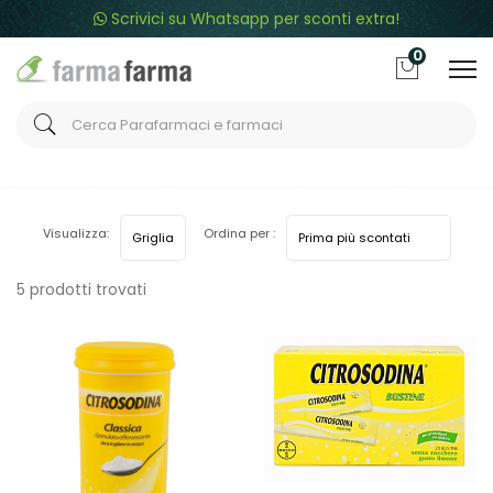
Scrivici su Whatsapp per sconti extra!
0
Home
Categorie
Integrazione alimentare
Equilibranti
Visualizza:
Ordina per :
5 prodotti trovati