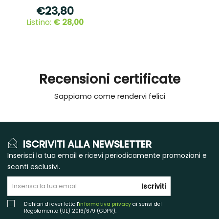
€23,80
Listino:
€ 28,00
Recensioni certificate
Sappiamo come rendervi felici
ISCRIVITI ALLA NEWSLETTER
Inserisci la tua email e ricevi periodicamente promozioni e
sconti esclusivi.
Iscriviti
Dichiari di aver letto l'
informativa privacy
ai sensi del
Regolamento (UE) 2016/679 (GDPR).