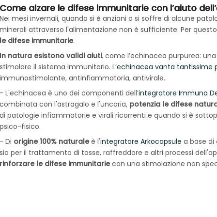
Come alzare le difese immunitarie con l’aiuto del
Nei mesi invernali, quando si è anziani o si soffre di alcune patolo
minerali attraverso l'alimentazione non è sufficiente. Per quest
le difese immunitarie
.
In natura esistono validi aiuti
, come l’echinacea purpurea: una
stimolare il sistema immunitario. L’
echinacea vanta tantissime p
immunostimolante, antinfiammatoria, antivirale.
- L'echinacea è uno dei componenti dell’
integratore Immuno D
combinata con l'astragalo e l'uncaria,
potenzia le difese natura
di patologie infiammatorie e virali ricorrenti e quando si è sotto
psico-fisico.
- Di
origine 100% naturale
è l'
integratore Arkocapsule
a base di 
sia per il trattamento di tosse, raffreddore e altri processi dell'a
rinforzare le difese immunitarie
con una stimolazione non spec