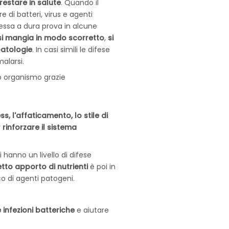
restare in salute
. Quando il
 di batteri, virus e agenti
ssa a dura prova in alcune
si mangia in modo scorretto
,
si
patologie
. In casi simili le difese
malarsi.
ro organismo grazie
ss, l'affaticamento, lo stile di
r
rinforzare il sistema
i hanno un livello di difese
tto apporto di nutrienti
è poi in
o di agenti patogeni.
e infezioni batteriche
e aiutare