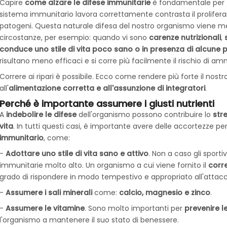
Capire
come alzare le difese immunitarie
è fondamentale per
sistema immunitario lavora correttamente contrasta il proliferare
patogeni. Questa naturale difesa del nostro organismo
viene me
circostanze, per esempio: quando vi sono
carenze nutrizionali
,
conduce uno stile di vita poco sano o in presenza di alcune 
risultano meno efficaci e si corre più facilmente il rischio di am
Correre ai ripari è possibile. Ecco come
rendere più forte il nost
all'
alimentazione corretta e all'assunzione di integratori
.
Perché è importante assumere i giusti nutrienti
A
indebolire le difese
dell'organismo possono contribuire lo
stre
vita
. In tutti questi casi, è importante avere delle accortezze pe
immunitario
, come:
-
Adottare uno
stile di vita sano e attivo
.
Non a caso gli sportiv
immunitarie molto alto. Un organismo a cui viene fornito il
corre
grado di rispondere in modo tempestivo e appropriato all'attacc
-
Assumere i sali minerali
come:
calcio, magnesio e zinco
.
-
Assumere le
vitamine
. Sono molto importanti per
prevenire l
l'organismo a mantenere il suo stato di benessere.