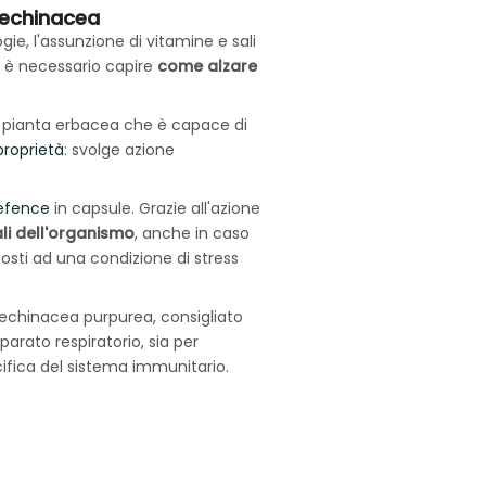
l’echinacea
gie, l'assunzione di vitamine e sali
o è necessario capire
come alzare
 pianta erbacea che è capace di
roprietà
: svolge azione
efence
in capsule. Grazie all'azione
li dell'organismo
, anche in caso
posti ad una condizione di stress
echinacea purpurea, consigliato
pparato respiratorio, sia per
ifica del sistema immunitario.