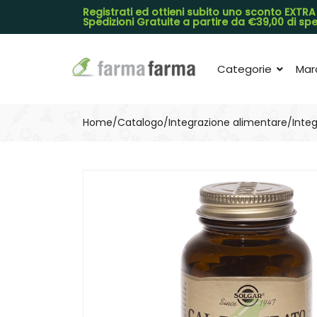
Registrati ed ottieni subito uno sconto EXTRA
Spedizioni Gratuite a partire da €39,00 di s
Categorie
Mar
Home
Catalogo
/
Integrazione alimentare
/
Integ