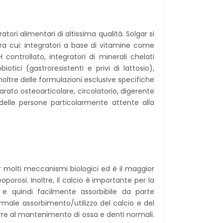
tori alimentari di altissima qualità. Solgar si
ra cui: integratori a base di vitamine come
ontrollato, integratori di minerali chelati
otici (gastroresistenti e privi di lattosio),
inoltre delle formulazioni esclusive specifiche
rato osteoarticolare, circolatorio, digerente
 delle persone particolarmente attente alla
er molti meccanismi biologici ed è il maggior
porosi. Inoltre, il calcio è importante per la
 e quindi facilmente assorbibile da parte
ormale assorbimento/utilizzo del calcio e del
orre al mantenimento di ossa e denti normali.