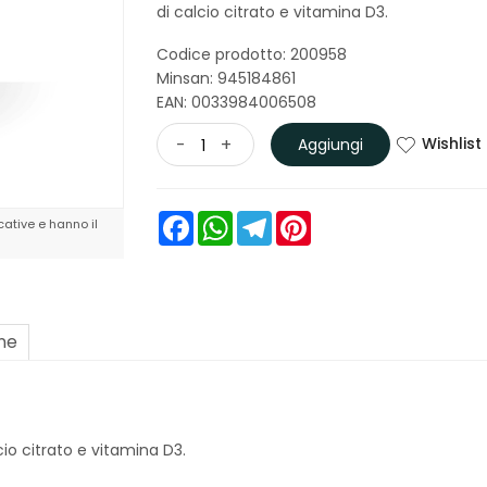
di calcio citrato e vitamina D3.
Codice prodotto: 200958
Minsan:
945184861
EAN: 0033984006508
Wishlist
-
+
Aggiungi
Facebook
WhatsApp
Telegram
Pinterest
ative e hanno il
one
io citrato e vitamina D3.