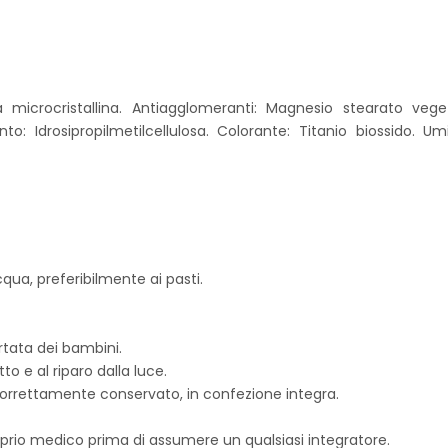
a microcristallina. Antiagglomeranti: Magnesio stearato veget
to: Idrosipropilmetilcellulosa. Colorante: Titanio biossido. U
cqua, preferibilmente ai pasti.
rtata dei bambini.
to e al riparo dalla luce.
 correttamente conservato, in confezione integra.
roprio medico prima di assumere un qualsiasi integratore.