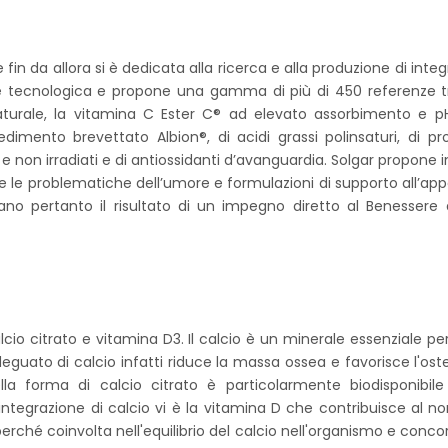
in da allora si è dedicata alla ricerca e alla produzione di integra
one tecnologica e propone una gamma di più di 450 referenze t
turale, la vitamina C Ester C® ad elevato assorbimento e pH c
imento brevettato Albion®, di acidi grassi polinsaturi, di probi
i e non irradiati e di antiossidanti d’avanguardia. Solgar propone 
e le problematiche dell’umore e formulazioni di supporto all’appa
ntano pertanto il risultato di un impegno diretto al Benessere
cio citrato e vitamina D3. Il calcio è un minerale essenziale p
guato di calcio infatti riduce la massa ossea e favorisce l'osteo
lla forma di calcio citrato è particolarmente biodisponibile
'integrazione di calcio vi è la vitamina D che contribuisce al n
erché coinvolta nell'equilibrio del calcio nell'organismo e conc