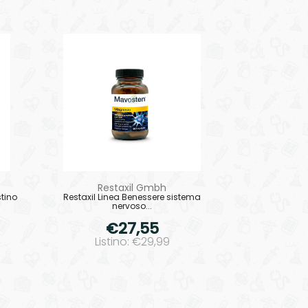
Restaxil Gmbh
tino
Restaxil Linea Benessere sistema
nervoso...
€27,55
Listino: €29,99