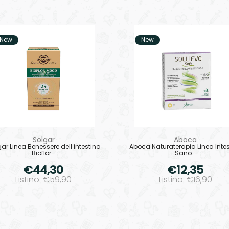
New
New
Solgar
Aboca
ar Linea Benessere dell intestino
Aboca Naturaterapia Linea Intes
Bioflor...
Sano...
€44,30
€12,35
Listino: €59,90
Listino: €16,90