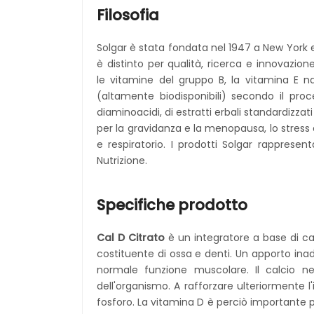
Filosofia
Solgar è stata fondata nel 1947 a New York e f
è distinto per qualità, ricerca e innovazi
le vitamine del gruppo B, la vitamina E na
(altamente biodisponibili) secondo il proced
diaminoacidi, di estratti erbali standardizzat
per la gravidanza e la menopausa, lo stress 
e respiratorio. I prodotti Solgar rapprese
Nutrizione.
Specifiche prodotto
Cal D Citrato
è un integratore a base di cal
costituente di ossa e denti. Un apporto inade
normale funzione muscolare. Il calcio ne
dell'organismo. A rafforzare ulteriormente l
fosforo. La vitamina D è perciò importante p