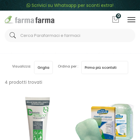
Scrivici su Whatsapp per sconti extra!
0
Home
Categorie
Igiene
Saponi
Visualizza:
Ordina per :
4 prodotti trovati