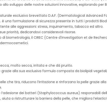
 allo sviluppo delle nostre soluzioni innovative, esplorando per B
 naturale esclusivo brevettato D.A.F. (Dermatological Advanced
.F. è una formulazione di sicurezza presente in tutti i prodotti B
sistente alle aggressioni: stress, inquinamento, tabacco ed altro.
ue priorità, dedicandovi considerevoli risorse.
rio di biometrologia, il CIREC (Centre d'Investigation et de Rech
ti dermocosmetici.
ecca, molto secca, irritata e che dà prurito.
grazie alla sua esclusiva formula composta da biolipidi vegetali,
 pelle che tira, riducono l’irritazione e rinforzano la pelle grazie 
e.
 l’adesione dei batteri (Staphylococcus aureus) responsabili dell’
, aiuta a ristrutturare la barriera della pelle, che migliora l’elastic