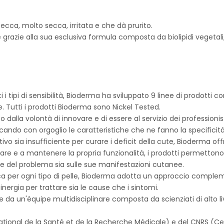
ecca, molto secca, irritata e che dà prurito.
grazie alla sua esclusiva formula composta da biolipidi vegetali,
i i tipi di sensibilità, Bioderma ha sviluppato 9 linee di prodott
utti i prodotti Bioderma sono Nickel Tested.
lla volontà di innovare e di essere al servizio dei professionist
ando con orgoglio le caratteristiche che ne fanno la specificità 
ativo sia insufficiente per curare i deficit della cute, Bioderma 
vare e a mantenere la propria funzionalità, i prodotti permettono di 
ne del problema sia sulle sue manifestazioni cutanee.
 per ogni tipo di pelle, Bioderma adotta un approccio complem
 sinergia per trattare sia le cause che i sintomi.
 da un'équipe multidisciplinare composta da scienziati di alto li
 National de la Santé et de la Recherche Médicale) e del CNRS (Ce