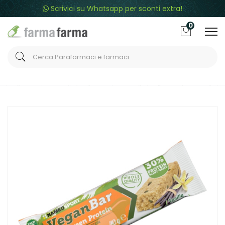
Scrivici su Whatsapp per sconti extra!
0
Home
Catalogo
/
Sport
/
Integratori Sport
Named Linea Sport Vegan Protein Bar Vaniglia 40 G