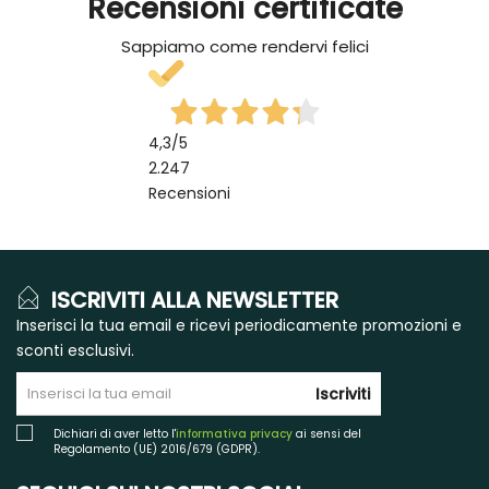
Recensioni certificate
Sappiamo come rendervi felici
4,3
/5
2.247
Recensioni
ISCRIVITI ALLA NEWSLETTER
Inserisci la tua email e ricevi periodicamente promozioni e
sconti esclusivi.
Iscriviti
Dichiari di aver letto l'
informativa privacy
ai sensi del
Regolamento (UE) 2016/679 (GDPR).