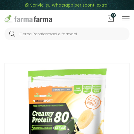
Scrivici su Whatsapp per sconti extra!
0
Home
Catalogo
/
Integrazione alimentare
/
Integratori
Named Linea Sport Creamy Protein 80 Banana 500 g