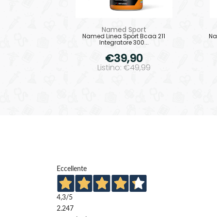
Named Sport
Named Linea Sport Bcaa 211
Na
Integratore 300...
€39,90
Listino: €49,99
Eccellente
4,3
/5
2.247