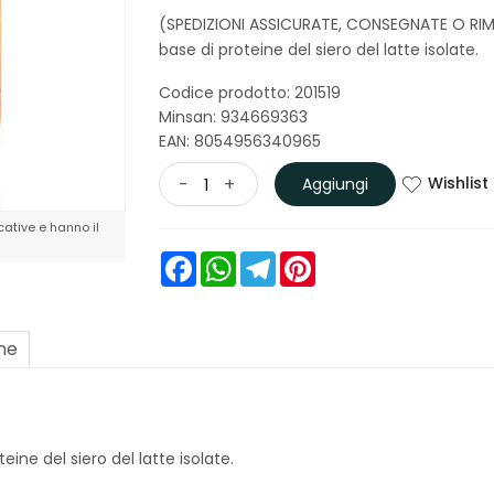
(SPEDIZIONI ASSICURATE, CONSEGNATE O RIM
base di proteine del siero del latte isolate.
Codice prodotto: 201519
Minsan:
934669363
EAN: 8054956340965
Wishlist
-
+
Aggiungi
ative e hanno il
Facebook
WhatsApp
Telegram
Pinterest
one
ine del siero del latte isolate.