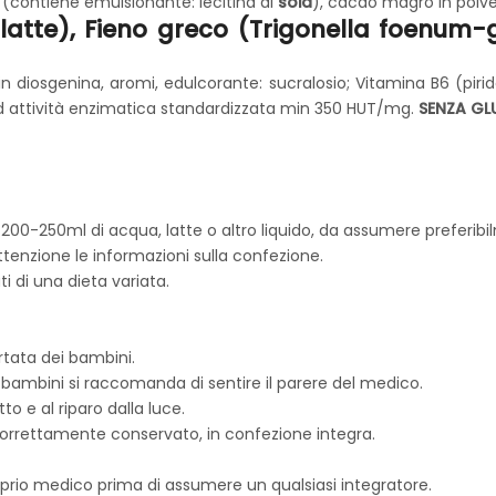
 (contiene emulsionante: lecitina di
soia
), cacao magro in polv
latte
), Fieno greco (Trigonella foenum-
in diosgenina, aromi, edulcorante: sucralosio; Vitamina B6 (pirid
 ad attività enzimatica standardizzata min 350 HUT/mg.
SENZA GLU
in 200-250ml di acqua, latte o altro liquido, da assumere preferibi
tenzione le informazioni sulla confezione.
i di una dieta variata.
rtata dei bambini.
 bambini si raccomanda di sentire il parere del medico.
to e al riparo dalla luce.
 correttamente conservato, in confezione integra.
roprio medico prima di assumere un qualsiasi integratore.