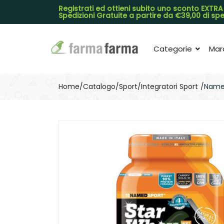
Registrati ed ottieni subito uno sconto EXTRA
Spedizioni Gratuite a partire da €39,00 di s
Categorie
Mar
Home
Catalogo
/
Sport
/
Integratori Sport
Named