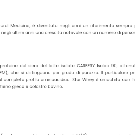
ral Medicine, è diventata negli anni un riferimento sempre p
to negli ultimi anni una crescita notevole con un numero di per
oteine del siero del latte isolate CARBERY Isolac 90, ottenut
CFM), che si distinguono per grado di purezza. Il particolare 
 dal completo profilo aminoacidico. Star Whey è arricchito con 
i fieno greco e colostro bovino.