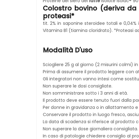
Proteine del siero del
latte
isolate Isolac® 90
Colostro bovino (deriva da
proteasi*
tit. 2% in saponine steroidee totali e 0,04% 
Vitamina B1 (tiamina cloridrato). *Proteasi
Modalità D'uso
Sciogliere 25 g al giorno (2 misurini colmi) 
Prima di assumere il prodotto leggere con at
Gli integratori non vanno intesi come sostitut
Non superare le dosi consigliate.
Non somministrare sotto i 3 anni di età.
Il prodotto deve essere tenuto fuori dalla po
Per donne in gravidanza o in allattamento e
Conservare il prodotto in luogo fresco, asciut
La data di scadenza si riferisce al prodotto
Non superare la dose giornaliera consigliata.
In caso di patologie chiedere consiglio al p