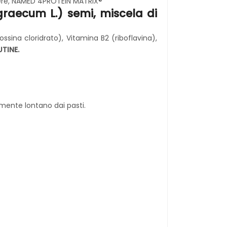
ere, NAMED 4PROTEIN MATRIX®
graecum L.) semi, miscela di
ossina cloridrato), Vitamina B2 (riboflavina),
TINE.
lmente lontano dai pasti.