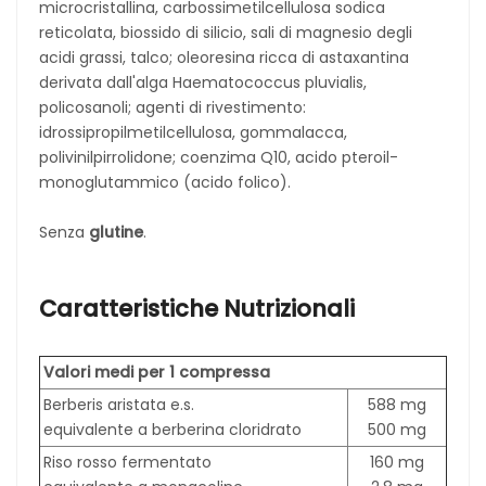
microcristallina, carbossimetilcellulosa sodica
reticolata, biossido di silicio, sali di magnesio degli
acidi grassi, talco; oleoresina ricca di astaxantina
derivata dall'alga Haematococcus pluvialis,
policosanoli; agenti di rivestimento:
idrossipropilmetilcellulosa, gommalacca,
polivinilpirrolidone; coenzima Q10, acido pteroil-
monoglutammico (acido folico).
Senza
glutine
.
Caratteristiche Nutrizionali
Valori medi per 1 compressa
Berberis aristata e.s.
588 mg
equivalente a berberina cloridrato
500 mg
Riso rosso fermentato
160 mg