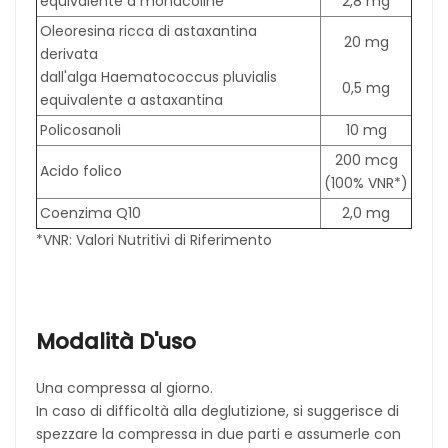
equivalente a monacoline
2,8 mg
Oleoresina ricca di astaxantina
20 mg
derivata
dall'alga Haematococcus pluvialis
0,5 mg
equivalente a astaxantina
Policosanoli
10 mg
200 mcg
Acido folico
(100% VNR*)
Coenzima Q10
2,0 mg
*VNR: Valori Nutritivi di Riferimento
Modalità D'uso
Una compressa al giorno.
In caso di difficoltà alla deglutizione, si suggerisce di
spezzare la compressa in due parti e assumerle con