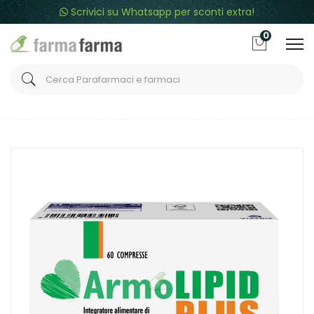
Scrivici su Whatsapp per sconti extra!
0
Home
Catalogo
/
Integrazione alimentare
/
Integratori
Meda Linea Colesterolo e Trigliceridi ArmoLIPID Plus 60
Compresse