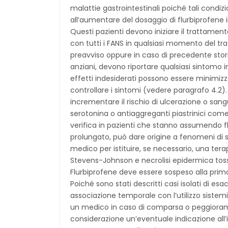
malattie gastrointestinali poiché tali condizi
all’aumentare del dosaggio di flurbiprofene i
Questi pazienti devono iniziare il trattament
con tutti i FANS in qualsiasi momento del tr
preavviso oppure in caso di precedente storia
anziani, devono riportare qualsiasi sintomo i
effetti indesiderati possono essere minimizz
controllare i sintomi (vedere paragrafo 4.
incrementare il rischio di ulcerazione o sangu
serotonina o antiaggreganti piastrinici come
verifica in pazienti che stanno assumendo fl
prolungato, può dare origine a fenomeni di se
medico per istituire, se necessario, una terap
Stevens-Johnson e necrolisi epidermica tossi
Flurbiprofene deve essere sospeso alla prima
Poiché sono stati descritti casi isolati di es
associazione temporale con l’utilizzo siste
un medico in caso di comparsa o peggioramen
considerazione un’eventuale indicazione all’in