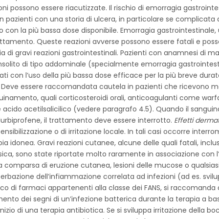
oni possono essere riacutizzate. Il rischio di emorragia gastrointe
n pazienti con una storia di ulcera, in particolare se complicata
o con la più bassa dose disponibile. Emorragia gastrointestinale, 
attamento. Queste reazioni avverse possono essere fatali e posso
 di gravi reazioni gastrointestinali. Pazienti con anamnesi di mal
nsolito di tipo addominale (specialmente emorragia gastrointestina
ati con l’uso della più bassa dose efficace per la più breve dura
2). Deve essere raccomandata cautela in pazienti che ricevono 
inamento, quali corticosteroidi orali, anticoagulanti come warfarin
 acido acetilsalicilico (vedere paragrafo 4.5). Quando il sanguin
urbiprofene, il trattamento deve essere interrotto.
Effetti dermat
nsibilizzazione o di irritazione locale. In tali casi occorre inter
ia idonea. Gravi reazioni cutanee, alcune delle quali fatali, incl
ca, sono state riportate molto raramente in associazione con l’u
 comparsa di eruzione cutanea, lesioni delle mucose o qualsiasi a
acerbazione dell’infiammazione correlata ad infezioni (ad es. svil
mico di farmaci appartenenti alla classe dei FANS, si raccomand
to dei segni di un’infezione batterica durante la terapia a base
izio di una terapia antibiotica. Se si sviluppa irritazione della b