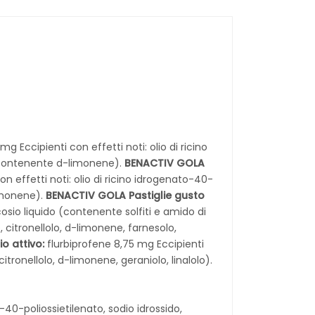
g Eccipienti con effetti noti: olio di ricino
 (contenente d-limonene).
BENACTIV GOLA
n effetti noti: olio di ricino idrogenato-40-
limonene).
BENACTIV GOLA Pastiglie gusto
cosio liquido (contenente solfiti e amido di
 citronellolo, d-limonene, farnesolo,
io attivo:
flurbiprofene 8,75 mg Eccipienti
tronellolo, d-limonene, geraniolo, linalolo).
-40-poliossietilenato, sodio idrossido,