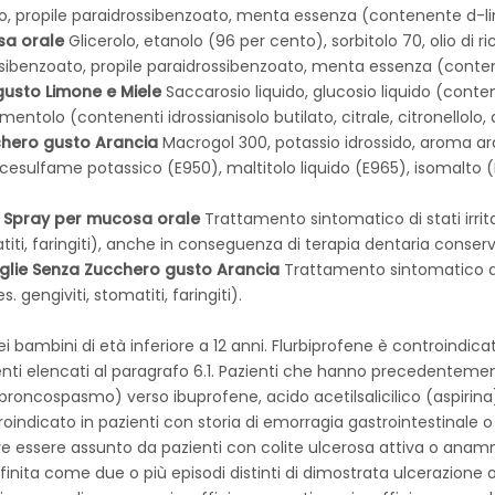
o, propile paraidrossibenzoato, menta essenza (contenente d-li
sa orale
Glicerolo, etanolo (96 per cento), sorbitolo 70, olio di 
ossibenzoato, propile paraidrossibenzoato, menta essenza (conten
gusto Limone e Miele
Saccarosio liquido, glucosio liquido (cont
ntolo (contenenti idrossianisolo butilato, citrale, citronellolo, 
chero gusto Arancia
Macrogol 300, potassio idrossido, aroma ar
, acesulfame potassico (E950), maltitolo liquido (E965), isomalto 
 Spray per mucosa orale
Trattamento sintomatico di stati irri
titi, faringiti), anche in conseguenza di terapia dentaria conserv
glie Senza Zucchero gusto Arancia
Trattamento sintomatico di 
 gengiviti, stomatiti, faringiti).
i bambini di età inferiore a 12 anni. Flurbiprofene è controindicato
enti elencati al paragrafo 6.1. Pazienti che hanno precedentement
, broncospasmo) verso ibuprofene, acido acetilsalicilico (aspirin
troindicato in pazienti con storia di emorragia gastrointestinale
e essere assunto da pazienti con colite ulcerosa attiva o anam
finita come due o più episodi distinti di dimostrata ulcerazion