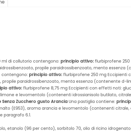
one
 ml di collutorio contengono:
principio attivo:
flurbiprofene 250 m
raidrossibenzoato, propile paraidrossibenzoato, menta essenza
ne contengono:
principio attivo:
flurbiprofene 250 mg Eccipienti co
ato, propile paraidrossibenzoato, menta essenza (contenente d-
ipio attivo:
flurbiprofene 8,75 mg Eccipienti con effetti noti: glu
imone e levomentolo (contenenti idrossianisolo butilato, citrale,
e Senza Zucchero gusto Arancia
Una pastiglia contiene:
princip
somalto (E953), aroma arancia e levomentolo (contenenti citrale, ci
e paragrafo 6.1.
lo, etanolo (96 per cento), sorbitolo 70, olio di ricino idrogenato