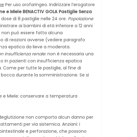
ne
Per uso orofaringeo. Indirizzare l’erogatore
ne e Miele
BENACTIV GOLA Pastiglie Senza
 dose di 8 pastiglie nelle 24 ore.
Popolazione
nistrare ai bambini di età inferiore a 12 anni
nto non può essere fatta alcuna
o di reazioni avverse (vedere paragrafo
ienza epatica da lieve a moderata.
on insufficienza renale
: non è necessaria una
o in pazienti con insufficienza epatica
Come per tutte le pastiglie, al fine di
lla bocca durante la somministrazione. Se si
ne e Miele: conservare a temperatura
le deglutizione non comporta alcun danno per
attamenti per via sistemica. Anziani: i
ointestinale e perforazione, che possono