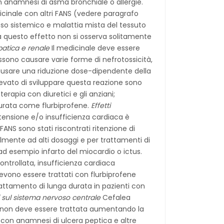
on anamnesi di asma bronchiale o allergie.
dicinale con altri FANS (vedere paragrafo
oso sistemico e malattia mista del tessuto
 questo effetto non si osserva solitamente
atica e renale
Il medicinale deve essere
ossono causare varie forme di nefrotossicità,
 causare una riduzione dose-dipendente della
elevato di sviluppare questa reazione sono
rapia con diuretici e gli anziani;
durata come flurbiprofene.
Effetti
rtensione e/o insufficienza cardiaca è
ANS sono stati riscontrati ritenzione di
almente ad alti dosaggi e per trattamenti di
d esempio infarto del miocardio o ictus.
controllata, insufficienza cardiaca
evono essere trattati con flurbiprofene
attamento di lunga durata in pazienti con
ti sul sistema nervoso centrale
Cefalea
che non deve essere trattata aumentando la
con anamnesi di ulcera peptica e altre