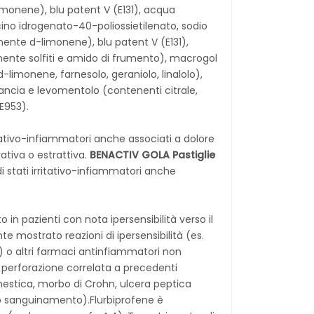
monene), blu patent V (E131), acqua
ricino idrogenato-40-poliossietilenato, sodio
ente d-limonene), blu patent V (E131),
enente solfiti e amido di frumento), macrogol
d-limonene, farnesolo, geraniolo, linalolo),
ancia e levomentolo (contenenti citrale,
(E953).
tativo-infiammatori anche associati a dolore
ativa o estrattiva.
BENACTIV GOLA Pastiglie
stati irritativo-infiammatori anche
 in pazienti con nota ipersensibilità verso il
e mostrato reazioni di ipersensibilità (es.
a) o altri farmaci antinfiammatori non
 o perforazione correlata a precedenti
nestica, morbo di Crohn, ulcera peptica
e o sanguinamento).Flurbiprofene è