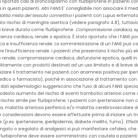
i riportati casi di broncospasmo con flurbiprofene in pazienti c
in questi pazienti.
Altri FANS
E' consigliabile non associare il me
attia mista del tessuto connettivo
I pazienti con Lupus eritemat
 rischio di meningite asettica (vedere paragrafo 4.8), tuttavia
di breve durata come flurbiprofene.
Compromissione cardiaca, ep
icienza cardiaca, renale o epatica. È stato riportato che i FANS p
osica e insufficienza renale. La somministrazione di un FANS può
e l’insufficienza renale. I pazienti che presentano il rischio più 
renale, compromissione cardiaca, disfunzione epatica, quelli in te
itamente con prodotti destinati ad un uso limitato e di breve 
niziare il trattamento nei pazienti con anamnesi positiva per ipe
medico o farmacista), poiché in associazione al trattamento con F
 e dati epidemiologici suggeriscono che l’uso di alcuni FANS speci
desto aumento del rischio di eventi trombotici arteriosi come a
rischio simile per flurbiprofene. I pazienti con ipertensione non 
a, malattia arteriosa periferica e/o malattia cerebrovascolare d
 considerazioni devono essere effettuate prima di iniziare un tr
e (p.es. ipertensione, iperlipidemia, diabete mellito, fumo).
Effet
rolungato o sregolato di analgesici si può manifestare cefalea, 
lurbiprofene deve essere somministrato con cautela a pazienti 