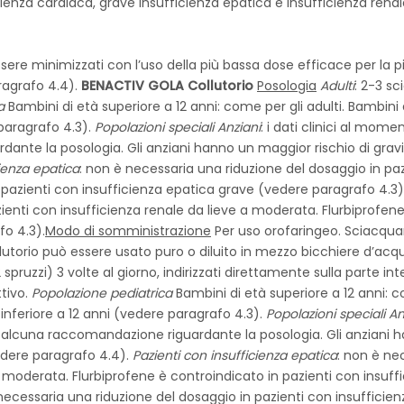
cienza cardiaca, grave insufficienza epatica e insufficienza rena
essere minimizzati con l’uso della più bassa dose efficace per la 
ragrafo 4.4).
BENACTIV GOLA Collutorio
Posologia
Adulti
: 2-3 sc
a
Bambini di età superiore a 12 anni: come per gli adulti. Bambini 
 paragrafo 4.3).
Popolazioni speciali
Anziani
: i dati clinici al mome
ante la posologia. Gli anziani hanno un maggior rischio di grav
cienza epatica
: non è necessaria una riduzione del dosaggio in paz
 pazienti con insufficienza epatica grave (vedere paragrafo 4.3)
ienti con insufficienza renale da lieve a moderata. Flurbiprofene
fo 4.3).
Modo di somministrazione
Per uso orofaringeo. Sciacqua
collutorio può essere usato puro o diluito in mezzo bicchiere d’acq
 spruzzi) 3 volte al giorno, indirizzati direttamente sulla parte in
ttivo.
Popolazione pediatrica
Bambini di età superiore a 12 anni: co
inferiore a 12 anni (vedere paragrafo 4.3).
Popolazioni speciali
An
 alcuna raccomandazione riguardante la posologia. Gli anziani h
edere paragrafo 4.4).
Pazienti con insufficienza epatica
: non è ne
a moderata. Flurbiprofene è controindicato in pazienti con insuf
necessaria una riduzione del dosaggio in pazienti con insufficie