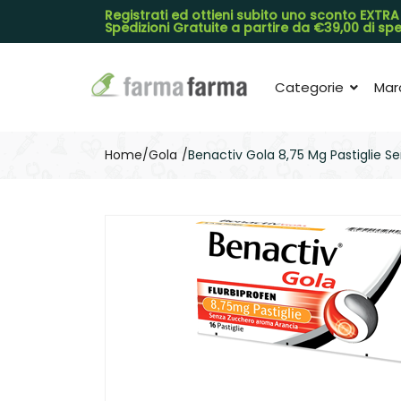
Registrati ed ottieni subito uno sconto EXTRA
Spedizioni Gratuite a partire da €39,00 di s
Categorie
Mar
Home
Gola
Benactiv Gola 8,75 Mg Pastiglie S