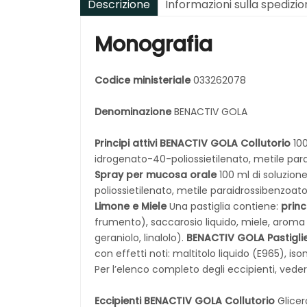
Descrizione
Informazioni sulla spedizi
Monografia
Codice ministeriale
033262078
Denominazione
BENACTIV GOLA
Principi attivi
BENACTIV GOLA Collutorio
100
idrogenato-40-poliossietilenato, metile pa
Spray per mucosa orale
100 ml di soluzio
poliossietilenato, metile paraidrossibenzo
Limone e Miele
Una pastiglia contiene:
princ
frumento), saccarosio liquido, miele, aroma l
geraniolo, linalolo).
BENACTIV GOLA Pastigli
con effetti noti: maltitolo liquido (E965), i
Per l’elenco completo degli eccipienti, veder
Eccipienti
BENACTIV GOLA Collutorio
Glicero