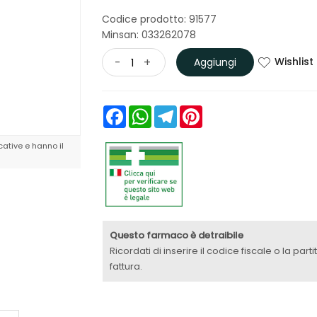
Codice prodotto: 91577
Minsan:
033262078
Wishlist
-
+
Aggiungi
Facebook
WhatsApp
Telegram
Pinterest
ative e hanno il
Questo farmaco è detraibile
Ricordati di inserire il codice fiscale o la part
fattura.