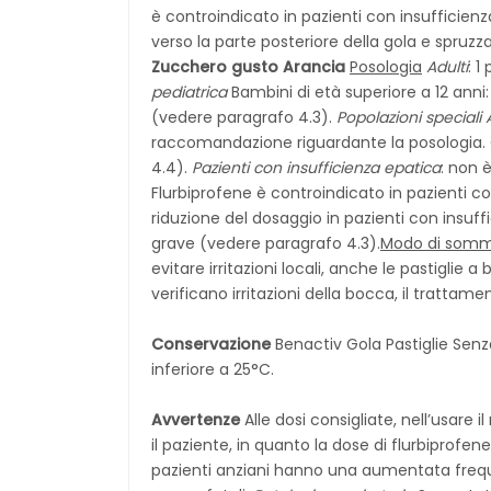
è controindicato in pazienti con insufficien
verso la parte posteriore della gola e spruzz
Zucchero gusto Arancia
Posologia
Adulti
: 1
pediatrica
Bambini di età superiore a 12 anni:
(vedere paragrafo 4.3).
Popolazioni speciali
raccomandazione riguardante la posologia. G
4.4).
Pazienti con insufficienza epatica
: non 
Flurbiprofene è controindicato in pazienti c
riduzione del dosaggio in pazienti con insuff
grave (vedere paragrafo 4.3).
Modo di sommi
evitare irritazioni locali, anche le pastiglie
verificano irritazioni della bocca, il trattam
Conservazione
Benactiv Gola Pastiglie Sen
inferiore a 25°C.
Avvertenze
Alle dosi consigliate, nell’usar
il paziente, in quanto la dose di flurbiprof
pazienti anziani hanno una aumentata frequ