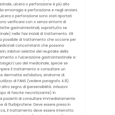
stinale, ulcera o perforazione è più alto
 da emorragia e perforazione e negli anziani.
ulcera o perforazione sono stati riportati
no verificarsi con o senza sintomi di
attie gastrointestinali, soprattutto se
le) nelle fasi iniziali di trattamento. Gli
ta possibile di trattamento che occorre per
medicinali concomitanti che possono
, inibitori selettivi del reuptake della
amento o l’ulcerazione gastrointestinale si
ologici
L’uso del medicinale, specie se
rompere il trattamento e consultare un
use dermatite esfoliativa, sindrome di
tilizzo di FANS (vedere paragrafo 4.8).
ltro segno di ipersensibilità.
Infezioni
uppo di fascite necrotizzante) in
a ai pazienti di consultare immediatamente
 di flurbiprofene. Deve essere presa in
occa, il trattamento deve essere interrotto.