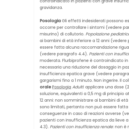
controindicato in pazienti con grave insuffi
gravidanza.
Posologia
Gli effetti indesiderati possono 
occorre per controllare i sintomi (vedere pa
misurino) di collutorio.
Popolazione pediatric
ai bambini di età inferiore a 12 anni (vedere
essere fatta alcuna raccomandazione riguard
(vedere paragrafo 4.4).
Pazienti con insuffi
moderata. Flurbiprofene è controindicato in
necessaria una riduzione del dosaggio in paz
insufficienza epatica grave (vedere paragra
gargarismi fino a 1 minuto. Non ingerire. Il 
orale
Posologia
Adulti
: applicare una dose (2
soluzione, equivalenti a 0,5 mg di principio a
12 anni: non somministrare ai bambini di età 
sono limitati, pertanto non può essere fatta
conseguenze in caso di reazioni avverse (v
pazienti con insufficienza epatica da lieve 
4.3).
Pazienti con insufficienza renale
: non è 