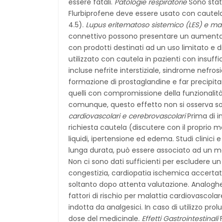
essere fatali.
Patologie respiratorie
Sono stat
Flurbiprofene deve essere usato con cautela 
4.5).
Lupus eritematoso sistemico (LES) e mal
connettivo possono presentare un aumentato
con prodotti destinati ad un uso limitato e 
utilizzato con cautela in pazienti con insuff
incluse nefrite interstiziale, sindrome nefr
formazione di prostaglandine e far precipitar
quelli con compromissione della funzionalità 
comunque, questo effetto non si osserva sol
cardiovascolari e cerebrovascolari
Prima di i
richiesta cautela (discutere con il proprio 
liquidi, ipertensione ed edema. Studi clinici
lunga durata, può essere associato ad un mo
Non ci sono dati sufficienti per escludere un 
congestizia, cardiopatia ischemica accertat
soltanto dopo attenta valutazione. Analoghe
fattori di rischio per malattia cardiovascolar
indotta da analgesici. In caso di utilizzo p
dose del medicinale.
Effetti Gastrointestinali
F