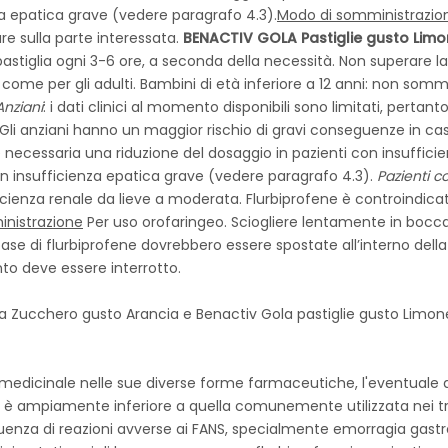
za epatica grave (vedere paragrafo 4.3).
Modo di somministrazio
are sulla parte interessata.
BENACTIV GOLA Pastiglie gusto Limo
 pastiglia ogni 3-6 ore, a seconda della necessità. Non superare la
 come per gli adulti. Bambini di età inferiore a 12 anni: non sommi
Anziani
: i dati clinici al momento disponibili sono limitati, perta
li anziani hanno un maggior rischio di gravi conseguenze in cas
è necessaria una riduzione del dosaggio in pazienti con insuffic
on insufficienza epatica grave (vedere paragrafo 4.3).
Pazienti c
icienza renale da lieve a moderata. Flurbiprofene è controindicat
nistrazione
Per uso orofaringeo. Sciogliere lentamente in bocca. 
 a base di flurbiprofene dovrebbero essere spostate all’interno de
ento deve essere interrotto.
za Zucchero gusto Arancia e Benactiv Gola pastiglie gusto Limo
e il medicinale nelle sue diverse forme farmaceutiche, l'eventua
ene è ampiamente inferiore a quella comunemente utilizzata nei tr
enza di reazioni avverse ai FANS, specialmente emorragia gastr