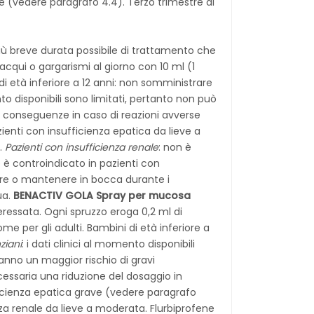
le (vedere paragrafo 4.4). Terzo trimestre di
più breve durata possibile di trattamento che
iacqui o gargarismi al giorno con 10 ml (1
di età inferiore a 12 anni: non somministrare
nto disponibili sono limitati, pertanto non può
i conseguenze in caso di reazioni avverse
ienti con insufficienza epatica da lieve a
.
Pazienti con insufficienza renale
: non è
 è controindicato in pazienti con
re o mantenere in bocca durante i
ua.
BENACTIV GOLA Spray per mucosa
teressata. Ogni spruzzo eroga 0,2 ml di
me per gli adulti. Bambini di età inferiore a
ziani
: i dati clinici al momento disponibili
anno un maggior rischio di gravi
cessaria una riduzione del dosaggio in
ficienza epatica grave (vedere paragrafo
nza renale da lieve a moderata. Flurbiprofene