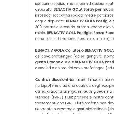
saccarina sodica, metile paraidrossibenzoat
depurata.
BENACTIV GOLA Spray per muco
idrossido, saccarina sodica, metile paraidr
acqua depurata.
BENACTIV GOLA Pastiglie 
300, potassio idrossido, aroma limone e levome
miele.
BENACTIV GOLA Pastiglie Senza Zuc
citronellolo, dlimonene, geraniolo, linalolo)
BENACTIV GOLA Collutorio
BENACTIV GOLA
del cavo orofaringeo (ad es. gengiviti, stoma
gusto Limone e Miele
BENACTIV GOLA Pasti
associati a dolore del cavo orofaringeo (ad es.
Controindicazioni
Non usare il medicinale ne
flurbiprofene o ad uno qualsiasi degli eccipi
asma, orticaria, allergia, rinite, angioedema
steroidei (FANS). Flurbiprofene è inoltre con
trattamenti con FANS. Flurbiprofene non dev
ricorrente o emorragia gastrointestinale (de