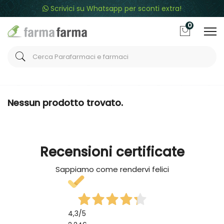
Scrivici su Whatsapp per sconti extra!
0
Home
Categorie
Alimenti speciali
Dolci e dessert
Nessun prodotto trovato.
Recensioni certificate
Sappiamo come rendervi felici
4,3
/5