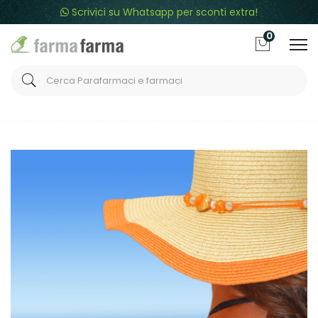
Scrivici su Whatsapp per sconti extra!
0
Home
Blog
Bellezza
Come avere una abbronzatura perfetta senza
scottature